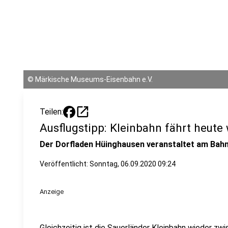
©
Märkische Museums-Eisenbahn e.V.
open_in_new
Teilen:
Ausflugstipp: Kleinbahn fährt heute
Der Dorfladen Hüinghausen veranstaltet am Bahnh
Veröffentlicht:
Sonntag, 06.09.2020 09:24
Anzeige
Gleichzeitig ist die Sauerländer Kleinbahn wieder z