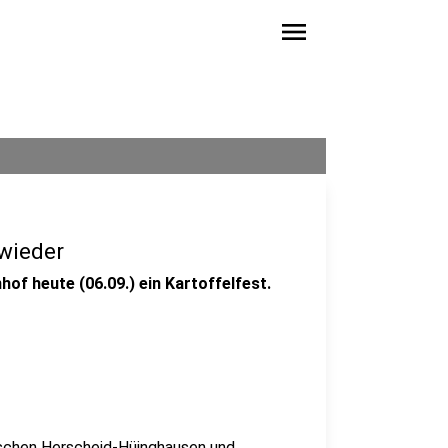
menu
 wieder
of heute (06.09.) ein Kartoffelfest.
wischen Herscheid-Hüinghausen und