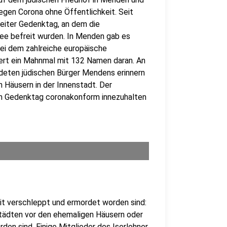
egen Corona ohne Öffentlichkeit. Seit
weiter Gedenktag, an dem die
ee befreit wurden. In Menden gab es
bei dem zahlreiche europäische
ert ein Mahnmal mit 132 Namen daran. An
rdeten jüdischen Bürger Mendens erinnern
n Häusern in der Innenstadt. Der
sem Gedenktag coronakonform innezuhalten
zeit verschleppt und ermordet worden sind:
nstädten vor den ehemaligen Häusern oder
den sind. Einige Mitglieder des Iserlohner