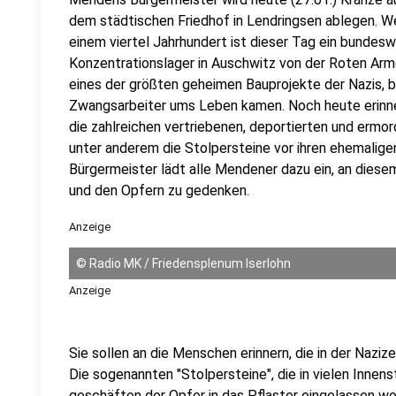
dem städtischen Friedhof in Lendringsen ablegen. W
einem viertel Jahrhundert ist dieser Tag ein bundes
Konzentrationslager in Auschwitz von der Roten Arm
eines der größten geheimen Bauprojekte der Nazis, 
Zwangsarbeiter ums Leben kamen. Noch heute erinn
die zahlreichen vertriebenen, deportierten und ermo
unter anderem die Stolpersteine vor ihren ehemalige
Bürgermeister lädt alle Mendener dazu ein, an die
und den Opfern zu gedenken.
Anzeige
©
Radio MK / Friedensplenum Iserlohn
Anzeige
Sie sollen an die Menschen erinnern, die in der Nazi
Die sogenannten "Stolpersteine", die in vielen Inne
geschäften der Opfer in das Pflaster eingelassen wor