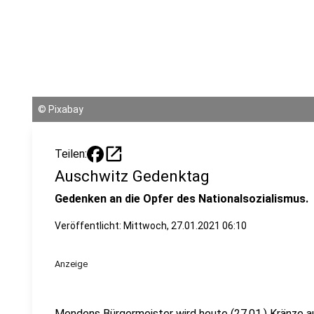
©
Pixabay
open_in_new
Teilen:
Auschwitz Gedenktag
Gedenken an die Opfer des Nationalsozialismus.
Veröffentlicht:
Mittwoch, 27.01.2021 06:10
Anzeige
Mendens Bürgermeister wird heute (27.01.) Kränze a