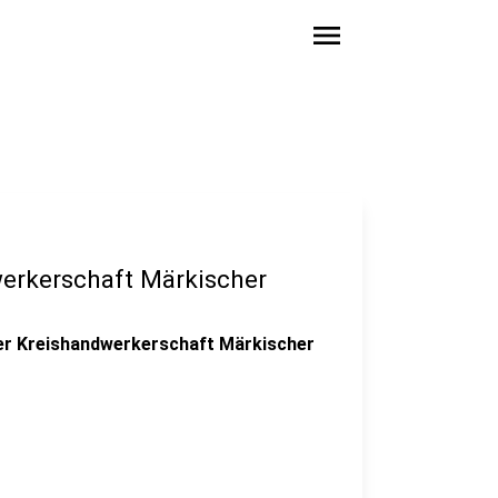
menu
werkerschaft Märkischer
der Kreishandwerkerschaft Märkischer