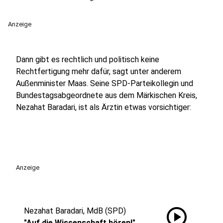
Anzeige
Dann gibt es rechtlich und politisch keine
Rechtfertigung mehr dafür, sagt unter anderem
Außenminister Maas. Seine SPD-Parteikollegin und
Bundestagsabgeordnete aus dem Märkischen Kreis,
Nezahat Baradari, ist als Ärztin etwas vorsichtiger:
Anzeige
play_circle
Nezahat Baradari, MdB (SPD)
"Auf die Wissenschaft hören!"