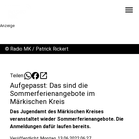
menu
Anzeige
©
Radio MK / Patrick Rickert
open_in_new
Teilen:
Aufgepasst: Das sind die
Sommerferienangebote im
Märkischen Kreis
Das Jugendamt des Märkischen Kreises
veranstaltet wieder Sommerferienangebote. Die
Anmeldungen dafür laufen bereits.
Veröffentlicht:
Montag, 13.06.2022 06:27