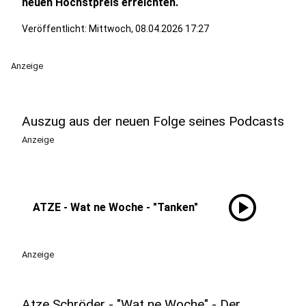
neuen Höchstpreis erreichten.
Veröffentlicht:
Mittwoch, 08.04.2026 17:27
Anzeige
Auszug aus der neuen Folge seines Podcasts
Anzeige
play_circle
ATZE - Wat ne Woche - "Tanken"
Anzeige
Atze Schröder - "Wat ne Woche" - Der