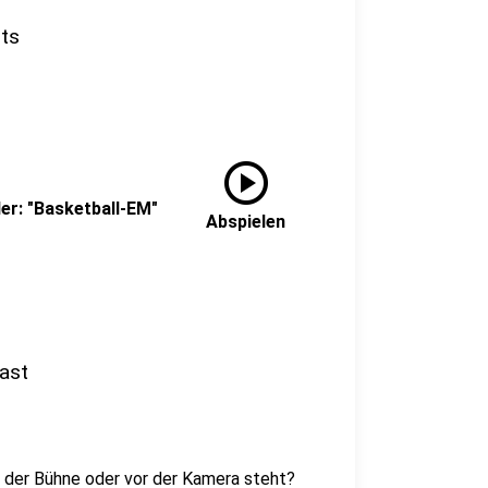
ts
play_circle
r: "Basketball-EM"
Abspielen
ast
f der Bühne oder vor der Kamera steht?