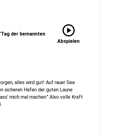
play_circle
 "Tag der bemannten
Abspielen
rgen, alles wird gut! Auf rauer See
den sicheren Hafen der guten Laune
Lass' mich mal machen." Also volle Kraft
.