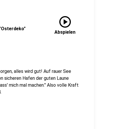
play_circle
 "Osterdeko"
Abspielen
rgen, alles wird gut! Auf rauer See
den sicheren Hafen der guten Laune
Lass' mich mal machen." Also volle Kraft
.