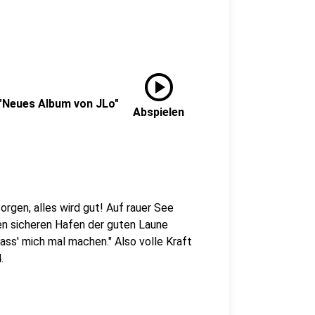
play_circle
 "Neues Album von JLo"
Abspielen
rgen, alles wird gut! Auf rauer See
den sicheren Hafen der guten Laune
Lass' mich mal machen." Also volle Kraft
.