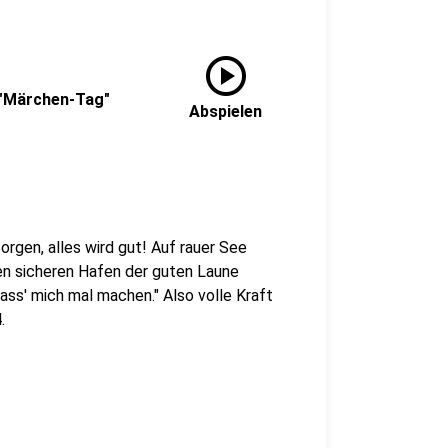
play_circle
 "Märchen-Tag"
Abspielen
rgen, alles wird gut! Auf rauer See
den sicheren Hafen der guten Laune
Lass' mich mal machen." Also volle Kraft
.