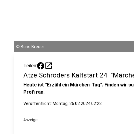
©
Boris Breuer
open_in_new
Teilen:
Atze Schröders Kaltstart 24: "Märch
Heute ist "Erzähl ein Märchen-Tag". Finden wir sup
Profi ran.
Veröffentlicht:
Montag, 26.02.2024 02:22
Anzeige