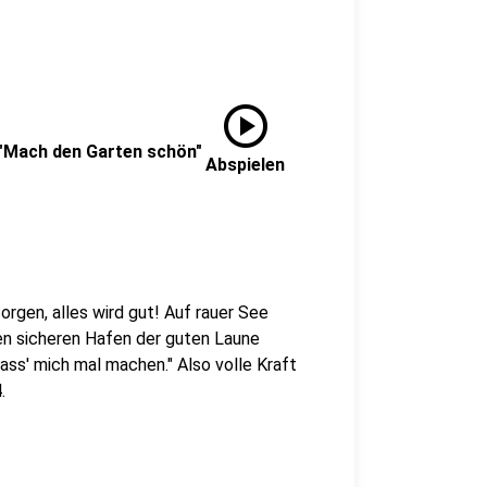
play_circle
 "Mach den Garten schön"
Abspielen
rgen, alles wird gut! Auf rauer See
den sicheren Hafen der guten Laune
Lass' mich mal machen." Also volle Kraft
.