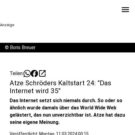
menu
Anzeige
©
Boris Breuer
open_in_new
Teilen:
Atze Schröders Kaltstart 24: "Das
Internet wird 35"
Das Internet setzt sich niemals durch. So oder so
ähnlich wurde damals über das World Wide Web
gelästert, das nun unverzichtbar ist. Atze hat dazu
seine eigene Meinung.
Veröffentlicht:
Montag, 11.03.2024 00:15