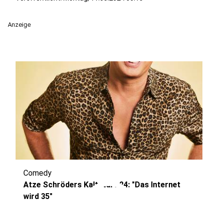
Anzeige
Comedy
play_circle
Atze Schröders Kaltstart 24: "Das Internet
wird 35"