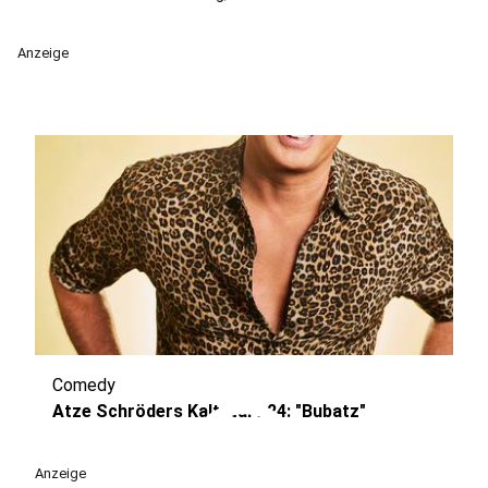
Anzeige
Comedy
play_circle
Atze Schröders Kaltstart 24: "Bubatz"
Anzeige