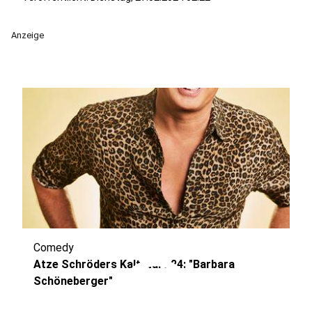
Anzeige
Comedy
play_circle
Atze Schröders Kaltstart 24: "Barbara
Schöneberger"