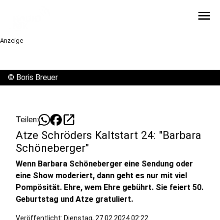
menu
Anzeige
©
Boris Breuer
open_in_new
Teilen:
Atze Schröders Kaltstart 24: "Barbara
Schöneberger"
Wenn Barbara Schöneberger eine Sendung oder
eine Show moderiert, dann geht es nur mit viel
Pompösität. Ehre, wem Ehre gebührt. Sie feiert 50.
Geburtstag und Atze gratuliert.
Veröffentlicht:
Dienstag, 27.02.2024 02:22