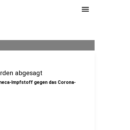
menu
erden abgesagt
eneca-Impfstoff gegen das Corona-