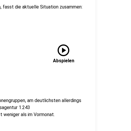
h, fasst die aktuelle Situation zusammen:
play_circle
Abspielen
onengruppen, am deutlichsten allerdings
sagentur 1.243
ht weniger als im Vormonat.