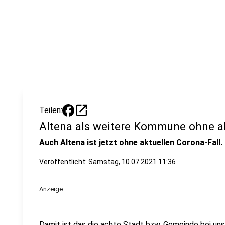
open_in_new
Teilen:
Altena als weitere Kommune ohne ak
Auch Altena ist jetzt ohne aktuellen Corona-Fall.
Veröffentlicht:
Samstag, 10.07.2021 11:36
Anzeige
Damit ist das die achte Stadt bzw. Gemeinde bei uns 