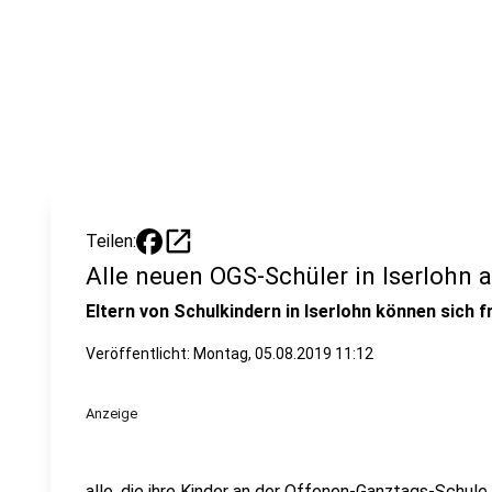
open_in_new
Teilen:
Alle neuen OGS-Schüler in Iserloh
Eltern von Schulkindern in Iserlohn können sich f
Veröffentlicht:
Montag, 05.08.2019 11:12
Anzeige
alle, die ihre Kinder an der Offenen-Ganztags-Schu