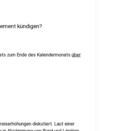
nement kündigen?
nats zum Ende des Kalendermonats
über
reiserhöhungen diskutiert. Laut einer
is in Abstimmung von Bund und Ländern