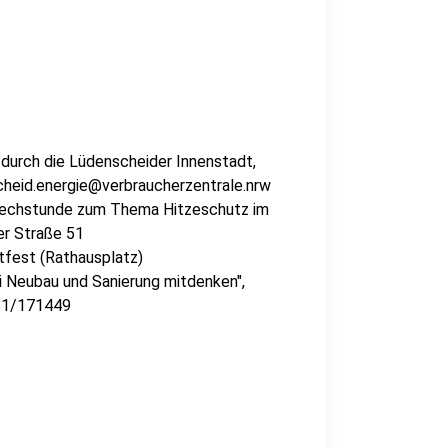
 durch die Lüdenscheider Innenstadt,
heid.energie@verbraucherzentrale.nrw
sprechstunde zum Thema Hitzeschutz im
er Straße 51
tfest (Rathausplatz)
ei Neubau und Sanierung mitdenken",
351/171449