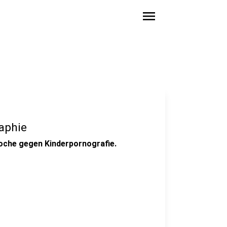
menu
aphie
woche gegen Kinderpornografie.