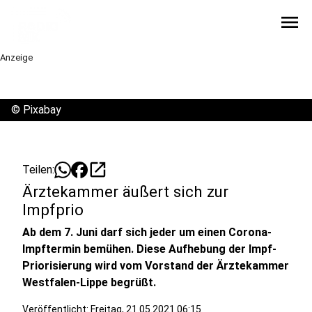
menu
Anzeige
©
Pixabay
open_in_new
Teilen:
Ärztekammer äußert sich zur
Impfprio
Ab dem 7. Juni darf sich jeder um einen Corona-
Impftermin bemühen. Diese Aufhebung der Impf-
Priorisierung wird vom Vorstand der Ärztekammer
Westfalen-Lippe begrüßt.
Veröffentlicht:
Freitag, 21.05.2021 06:15