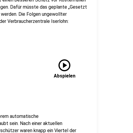
ägen. Dafür müsste das geplante „Gesetzt
t werden. Die Folgen ungewollter
der Verbraucherzentrale Iserlohn:
play_circle
Abspielen
erem automatische
ubt sein. Nach einer aktuellen
chützer waren knapp ein Viertel der