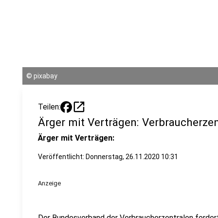
©
pixabay
open_in_new
Teilen:
Ärger mit Verträgen: Verbraucherzen
Ärger mit Verträgen:
Veröffentlicht:
Donnerstag, 26.11.2020 10:31
Anzeige
Der Bundesverband der Verbraucherzentralen forder