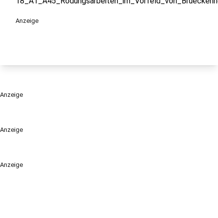
18_A1_A45_Rodungsarbeiten_im_Vorfeld_von_Brueckenn
Anzeige
Anzeige
Anzeige
Anzeige