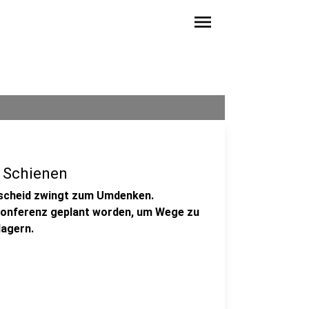
menu
f Schienen
nscheid zwingt zum Umdenken.
okonferenz geplant worden, um Wege zu
lagern.