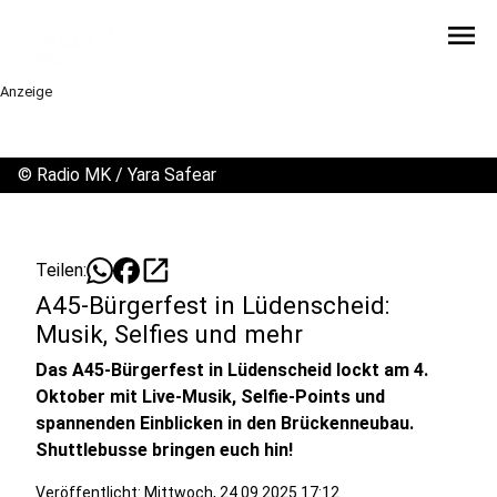
menu
Anzeige
©
Radio MK / Yara Safear
open_in_new
Teilen:
A45-Bürgerfest in Lüdenscheid:
Musik, Selfies und mehr
Das A45-Bürgerfest in Lüdenscheid lockt am 4.
Oktober mit Live-Musik, Selfie-Points und
spannenden Einblicken in den Brückenneubau.
Shuttlebusse bringen euch hin!
Veröffentlicht:
Mittwoch, 24.09.2025 17:12