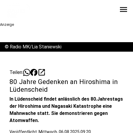
menu
Anzeige
©
Radio MK/Lia Staniewski
open_in_new
Teilen:
80 Jahre Gedenken an Hiroshima in
Lüdenscheid
In Lüdenscheid findet anlässlich des 80.Jahrestags
der Hiroshima und Nagasaki Katastrophe eine
Mahnwache statt. Sie demonstrieren gegen
Atomwaffen.
Veröffentlicht:
Mittwoch, 06.08.2025 09:20