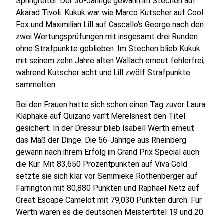
Springreiter. Der 36-Jährige gewann im Stechen auf
Akarad Tivoli. Kukuk war wie Marco Kutscher auf Cool
Fox und Maximilian Lill auf Cascallo's George nach den
zwei Wertungsprüfungen mit insgesamt drei Runden
ohne Strafpunkte geblieben. Im Stechen blieb Kukuk
mit seinem zehn Jahre alten Wallach erneut fehlerfrei,
während Kutscher acht und Lill zwölf Strafpunkte
sammelten.
Bei den Frauen hatte sich schon einen Tag zuvor Laura
Klaphake auf Quizano van't Merelsnest den Titel
gesichert. In der Dressur blieb Isabell Werth erneut
das Maß der Dinge. Die 56-Jährige aus Rheinberg
gewann nach ihrem Erfolg im Grand Prix Special auch
die Kür. Mit 83,650 Prozentpunkten auf Viva Gold
setzte sie sich klar vor Semmieke Rothenberger auf
Farrington mit 80,880 Punkten und Raphael Netz auf
Great Escape Camelot mit 79,030 Punkten durch. Für
Werth waren es die deutschen Meistertitel 19 und 20.