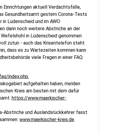
n Einrichtungen aktuell Verdachtsfälle,
 das Gesundheitsamt gestern Corona-Tests
er in Lüdenscheid und im AWO
len dann noch weitere Abstriche an der
le Wefelshohl in Lüdenscheid genommen
oll zutun - auch das Krisentelefon steht
f hin, dass es zu Wartezeiten kommen kann
dheitsbehörde viele Fragen in einer FAQ
faq/index.php.
Risikogebiet aufgehalten haben, melden
kischen Kreis am besten mit dem dafür
tsamt:
https://www.maerkischer-
a-Abstriche und Auslandsrückkehrer fasst
zusammen:
www.maerkischer-kreis.de
.