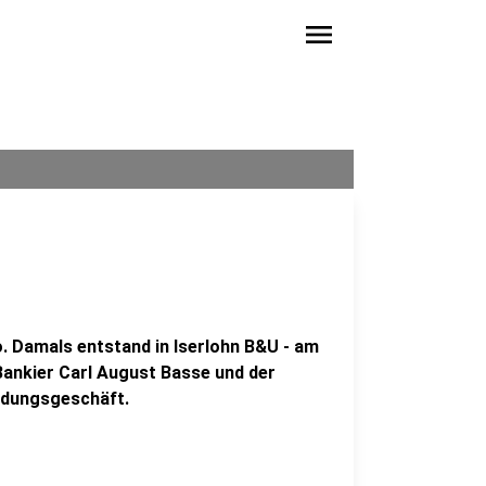
menu
o. Damals entstand in Iserlohn B&U - am
Bankier Carl August Basse und der
idungsgeschäft.